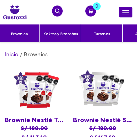
0
Productos
Togg
navi
Contacto
Brownies.
Kekitos y Bizcochos.
Turrones.
A
Inicio
/ Brownies.
(0)
CARRITO
Brownie Nestlé Triangulo X60
Brownie Nestlé Sublime X60
S/ 180.00
S/ 180.00