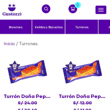
0
Productos
Togg
navi
Contacto
Brownies.
Kekitos y Bizcochos.
Turrones.
A
Inicio
/ Turrones.
(0)
CARRITO
Turrón Doña Pepa X12
Turrón Doña Pepa X6
S/ 24.00
S/ 12.00