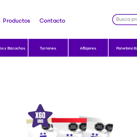
Productos
Contacto
os y Bizcochos.
Turrones.
Alfajores.
Panetoncito