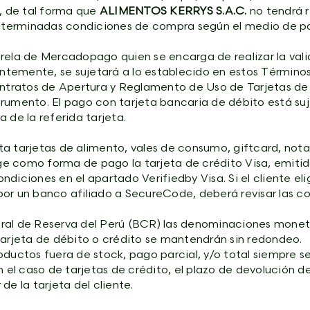
, de tal forma que
ALIMENTOS KERRYS S.A.C.
no tendrá r
determinadas condiciones de compra según el medio de pag
rela de Mercadopago quien se encarga de realizar la vali
dentemente, se sujetará a lo establecido en estos Término
Contratos de Apertura y Reglamento de Uso de Tarjetas de
rumento. El pago con tarjeta bancaria de débito está suj
 de la referida tarjeta.
a tarjetas de alimento, vales de consumo, giftcard, nota
 como forma de pago la tarjeta de crédito Visa, emitida
condiciones en el apartado Verifiedby Visa. Si el cliente 
por un banco afiliado a SecureCode, deberá revisar las 
ral de Reserva del Perú (BCR) las denominaciones moneta
tarjeta de débito o crédito se mantendrán sin redondeo.
oductos fuera de stock, pago parcial, y/o total siempre s
n el caso de tarjetas de crédito, el plazo de devolución 
de la tarjeta del cliente.