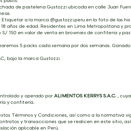
s pasos:
achada de pasteleria Gustozzi ubicada en calle Juan Fuen
íneas.
 3. Etiquetar a la marca @gustozzi.peru en la foto de las h
 18 años de edad. Residentes en Lima Metropolitana y pro
S/ 150 en valor de venta en brownies de confiteria y pas
tearemos 5 packs cada semana por dos semanas. Ganadores
C, bajo la marca Gustozzi.
ntrolado y operado por
ALIMENTOS KERRYS S.A.C.
, cuya
a y confitería.
 estos Términos y Condiciones, así como a la normativa vi
contratos y transacciones que se realicen en este sitio, a
islación aplicable en Perú.