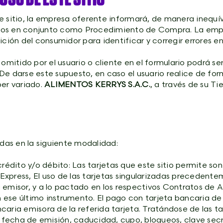
e sitio, la empresa oferente informará, de manera inequí
dos en conjunto como Procedimiento de Compra. La empre
ción del consumidor para identificar y corregir errores en
itido por el usuario o cliente en el formulario podrá se
e darse este supuesto, en caso el usuario realice de for
ber variado.
ALIMENTOS KERRYS S.A.C.
, a través de su T
as en la siguiente modalidad:
rédito y/o débito: Las tarjetas que este sitio permite son 
xpress, El uso de las tarjetas singularizadas precedentem
u emisor, y a lo pactado en los respectivos Contratos de
ese último instrumento. El pago con tarjeta bancaria de 
aria emisora de la referida tarjeta. Tratándose de las ta
a fecha de emisión, caducidad, cupo, bloqueos, clave secre