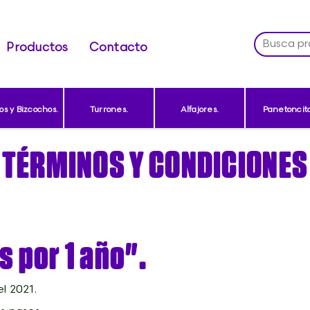
Productos
Contacto
os y Bizcochos.
Turrones.
Alfajores.
Panetoncito
TÉRMINOS Y CONDICIONES
 por 1 año".
l 2021.