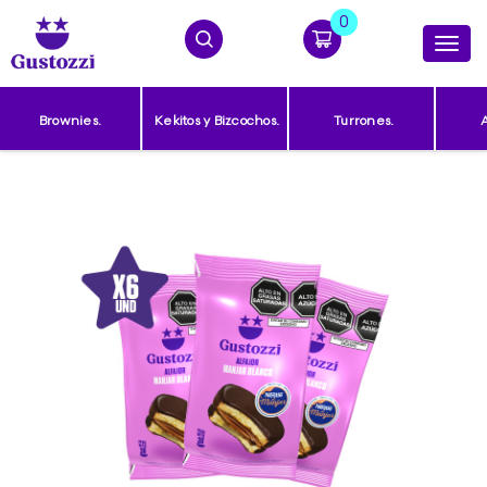
0
Productos
Togg
navi
Contacto
Brownies.
Kekitos y Bizcochos.
Turrones.
A
(0)
CARRITO